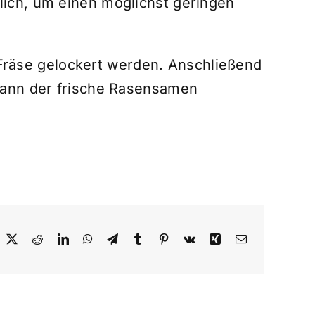
ich, um einen möglichst geringen
 Fräse gelockert werden. Anschließend
kann der frische Rasensamen
acebook
X
Reddit
LinkedIn
WhatsApp
Telegram
Tumblr
Pinterest
Vk
Xing
E-
Mail