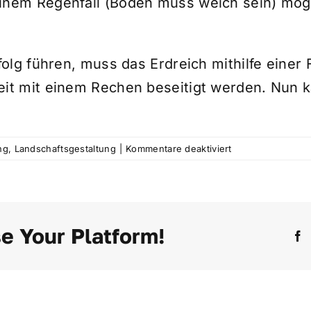
nem Regenfall (Boden muss weich sein) mögl
olg führen, muss das Erdreich mithilfe einer
it mit einem Rechen beseitigt werden. Nun 
für
ng
,
Landschaftsgestaltung
|
Kommentare deaktiviert
Wie
kann
ich
eine
Wiese
e Your Platform!
F
begradigen?